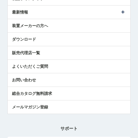
ごあいさつ
メトロールの事業
タッチスイッチ製品
最新情報
受賞履歴
ツールセッタ製品
メディア掲載
タッチプローブ製品
ニュースリリース
装置メーカーの方へ
採用情報
エアマイクロセンサ製品
メトロールの技術
国/地域/言語
アプリケーション
ダウンロード
社員ブログ
展示会レポート
販売代理店一覧
中小企業のBCP地震対策
センサのテクニカルガイド
よくいただくご質問
社長ブログ
お問い合わせ
総合カタログ無料請求
メールマガジン登録
サポート