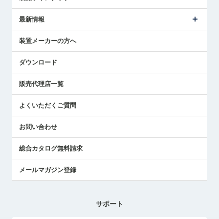
ごあいさつ
メトロールの事業
タッチスイッチ製品
最新情報
受賞履歴
ツールセッタ製品
メディア掲載
タッチプローブ製品
ニュースリリース
装置メーカーの方へ
採用情報
エアマイクロセンサ製品
メトロールの技術
国/地域/言語
アプリケーション
ダウンロード
社員ブログ
展示会レポート
販売代理店一覧
中小企業のBCP地震対策
センサのテクニカルガイド
よくいただくご質問
社長ブログ
お問い合わせ
総合カタログ無料請求
メールマガジン登録
サポート