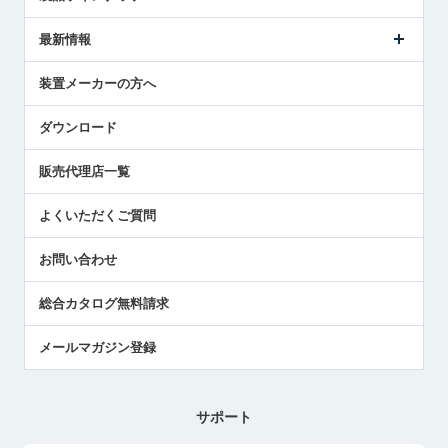
ごあいさつ
メトロールの事業
タッチスイッチ製品
最新情報
受賞履歴
ツールセッタ製品
メディア掲載
タッチプローブ製品
ニュースリリース
装置メーカーの方へ
採用情報
エアマイクロセンサ製品
メトロールの技術
国/地域/言語
アプリケーション
ダウンロード
社員ブログ
展示会レポート
販売代理店一覧
中小企業のBCP地震対策
センサのテクニカルガイド
よくいただくご質問
社長ブログ
お問い合わせ
総合カタログ無料請求
メールマガジン登録
サポート