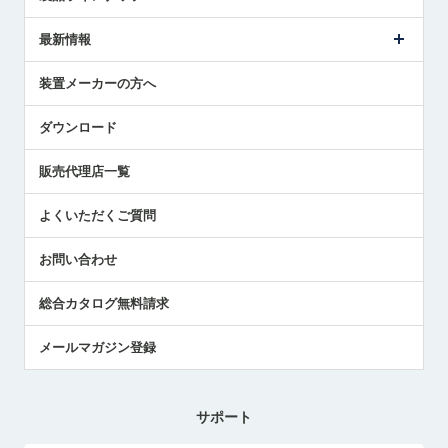
ごあいさつ
メトロールの事業
タッチスイッチ製品
最新情報
受賞履歴
ツールセッタ製品
メディア掲載
タッチプローブ製品
ニュースリリース
装置メーカーの方へ
採用情報
エアマイクロセンサ製品
メトロールの技術
国/地域/言語
アプリケーション
ダウンロード
社員ブログ
展示会レポート
販売代理店一覧
中小企業のBCP地震対策
センサのテクニカルガイド
よくいただくご質問
社長ブログ
お問い合わせ
総合カタログ無料請求
メールマガジン登録
サポート