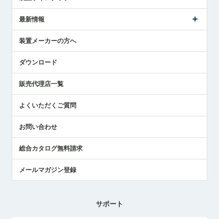
ごあいさつ
メトロールの事業
タッチスイッチ製品
最新情報
受賞履歴
ツールセッタ製品
メディア掲載
タッチプローブ製品
ニュースリリース
装置メーカーの方へ
採用情報
エアマイクロセンサ製品
メトロールの技術
国/地域/言語
アプリケーション
ダウンロード
社員ブログ
展示会レポート
販売代理店一覧
中小企業のBCP地震対策
センサのテクニカルガイド
よくいただくご質問
社長ブログ
お問い合わせ
総合カタログ無料請求
メールマガジン登録
サポート