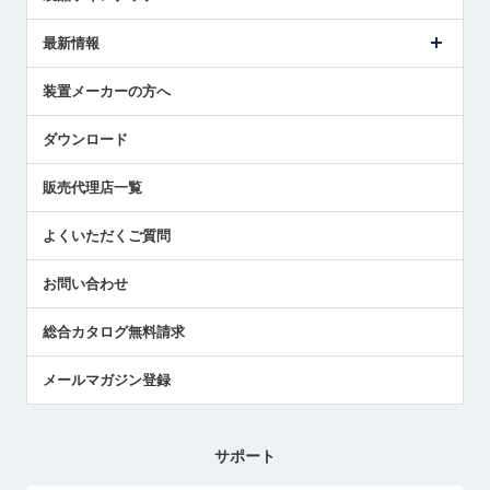
ごあいさつ
メトロールの事業
タッチスイッチ製品
最新情報
受賞履歴
ツールセッタ製品
メディア掲載
タッチプローブ製品
ニュースリリース
装置メーカーの方へ
採用情報
エアマイクロセンサ製品
メトロールの技術
国/地域/言語
アプリケーション
ダウンロード
社員ブログ
展示会レポート
販売代理店一覧
中小企業のBCP地震対策
センサのテクニカルガイド
よくいただくご質問
社長ブログ
お問い合わせ
総合カタログ無料請求
メールマガジン登録
サポート