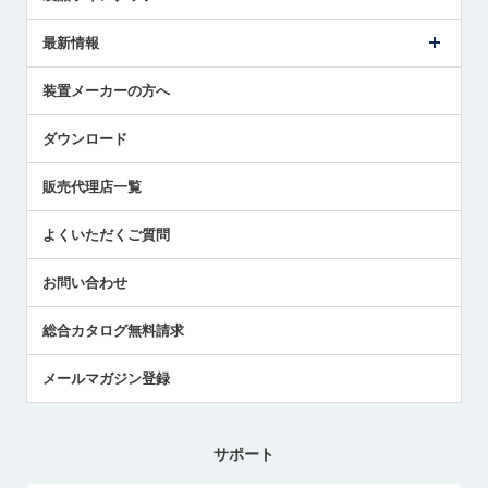
ごあいさつ
メトロールの事業
タッチスイッチ製品
最新情報
受賞履歴
ツールセッタ製品
メディア掲載
タッチプローブ製品
ニュースリリース
装置メーカーの方へ
採用情報
エアマイクロセンサ製品
メトロールの技術
国/地域/言語
アプリケーション
ダウンロード
社員ブログ
展示会レポート
販売代理店一覧
中小企業のBCP地震対策
センサのテクニカルガイド
よくいただくご質問
社長ブログ
お問い合わせ
総合カタログ無料請求
メールマガジン登録
サポート