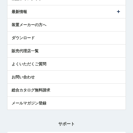
ごあいさつ
メトロールの事業
タッチスイッチ製品
最新情報
受賞履歴
ツールセッタ製品
メディア掲載
タッチプローブ製品
ニュースリリース
装置メーカーの方へ
採用情報
エアマイクロセンサ製品
メトロールの技術
国/地域/言語
アプリケーション
ダウンロード
社員ブログ
展示会レポート
販売代理店一覧
中小企業のBCP地震対策
センサのテクニカルガイド
よくいただくご質問
社長ブログ
お問い合わせ
総合カタログ無料請求
メールマガジン登録
サポート