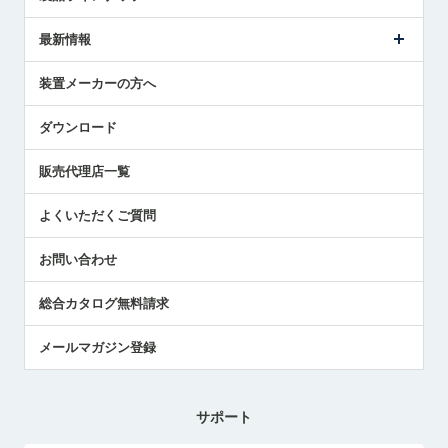
ごあいさつ
メトロールの事業
タッチスイッチ製品
最新情報
受賞履歴
ツールセッタ製品
メディア掲載
タッチプローブ製品
ニュースリリース
装置メーカーの方へ
採用情報
エアマイクロセンサ製品
メトロールの技術
国/地域/言語
アプリケーション
ダウンロード
社員ブログ
展示会レポート
販売代理店一覧
中小企業のBCP地震対策
センサのテクニカルガイド
よくいただくご質問
社長ブログ
お問い合わせ
総合カタログ無料請求
メールマガジン登録
サポート