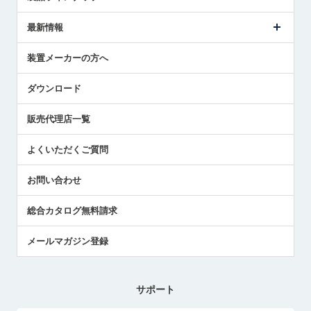
ごあいさつ
メトロールの事業
タッチスイッチ製品
最新情報
受賞履歴
ツールセッタ製品
メディア掲載
タッチプローブ製品
ニュースリリース
装置メーカーの方へ
採用情報
エアマイクロセンサ製品
メトロールの技術
国/地域/言語
アプリケーション
ダウンロード
社員ブログ
展示会レポート
販売代理店一覧
中小企業のBCP地震対策
センサのテクニカルガイド
よくいただくご質問
社長ブログ
お問い合わせ
総合カタログ無料請求
メールマガジン登録
サポート