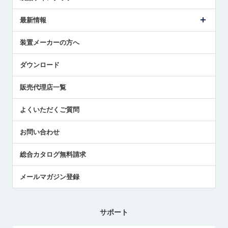
ごあいさつ
メトロールの事業
タッチスイッチ製品
最新情報
受賞履歴
ツールセッタ製品
メディア掲載
タッチプローブ製品
ニュースリリース
装置メーカーの方へ
採用情報
エアマイクロセンサ製品
メトロールの技術
国/地域/言語
アプリケーション
ダウンロード
社員ブログ
展示会レポート
販売代理店一覧
中小企業のBCP地震対策
センサのテクニカルガイド
よくいただくご質問
社長ブログ
お問い合わせ
総合カタログ無料請求
メールマガジン登録
サポート