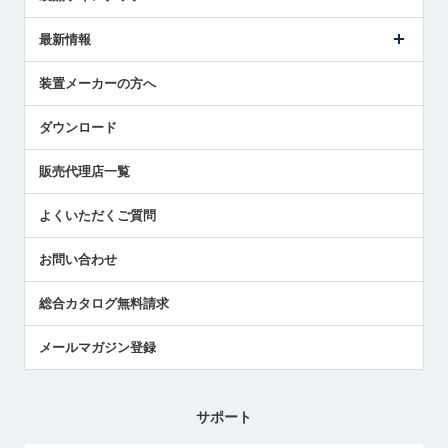
ごあいさつ
メトロールの事業
タッチスイッチ製品
最新情報
受賞履歴
ツールセッタ製品
メディア掲載
タッチプローブ製品
ニュースリリース
装置メーカーの方へ
採用情報
エアマイクロセンサ製品
メトロールの技術
国/地域/言語
アプリケーション
ダウンロード
社員ブログ
展示会レポート
販売代理店一覧
中小企業のBCP地震対策
センサのテクニカルガイド
よくいただくご質問
社長ブログ
お問い合わせ
総合カタログ無料請求
メールマガジン登録
サポート