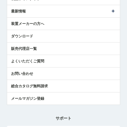
ごあいさつ
メトロールの事業
タッチスイッチ製品
最新情報
受賞履歴
ツールセッタ製品
メディア掲載
タッチプローブ製品
ニュースリリース
装置メーカーの方へ
採用情報
エアマイクロセンサ製品
メトロールの技術
国/地域/言語
アプリケーション
ダウンロード
社員ブログ
展示会レポート
販売代理店一覧
中小企業のBCP地震対策
センサのテクニカルガイド
よくいただくご質問
社長ブログ
お問い合わせ
総合カタログ無料請求
メールマガジン登録
サポート