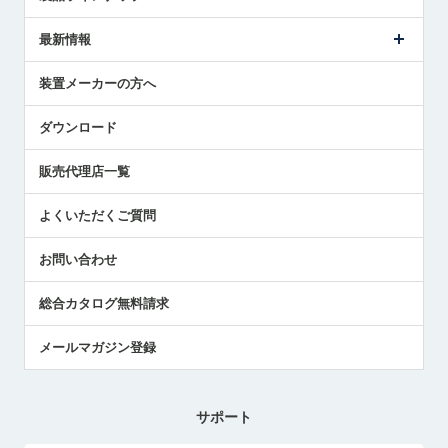
ごあいさつ
メトロールの事業
タッチスイッチ製品
最新情報
受賞履歴
ツールセッタ製品
メディア掲載
タッチプローブ製品
ニュースリリース
装置メーカーの方へ
採用情報
エアマイクロセンサ製品
メトロールの技術
国/地域/言語
アプリケーション
ダウンロード
社員ブログ
展示会レポート
販売代理店一覧
中小企業のBCP地震対策
センサのテクニカルガイド
よくいただくご質問
社長ブログ
お問い合わせ
総合カタログ無料請求
メールマガジン登録
サポート