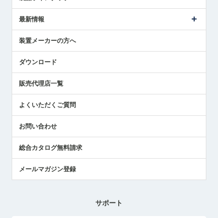
ごあいさつ
メトロールの事業
タッチスイッチ製品
最新情報
受賞履歴
ツールセッタ製品
メディア掲載
タッチプローブ製品
ニュースリリース
装置メーカーの方へ
採用情報
エアマイクロセンサ製品
メトロールの技術
国/地域/言語
アプリケーション
ダウンロード
社員ブログ
展示会レポート
販売代理店一覧
中小企業のBCP地震対策
センサのテクニカルガイド
よくいただくご質問
社長ブログ
お問い合わせ
総合カタログ無料請求
メールマガジン登録
サポート