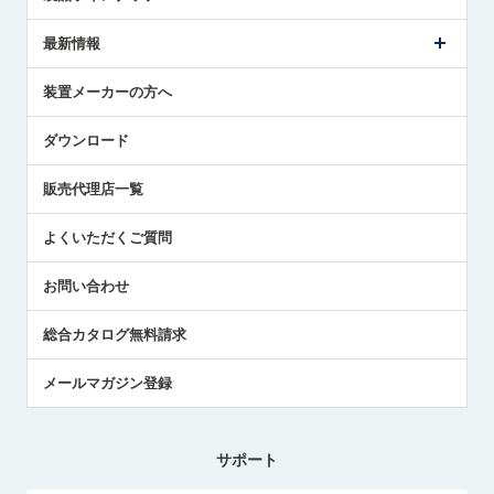
ごあいさつ
メトロールの事業
タッチスイッチ製品
最新情報
受賞履歴
ツールセッタ製品
メディア掲載
タッチプローブ製品
ニュースリリース
装置メーカーの方へ
採用情報
エアマイクロセンサ製品
メトロールの技術
国/地域/言語
アプリケーション
ダウンロード
社員ブログ
展示会レポート
販売代理店一覧
中小企業のBCP地震対策
センサのテクニカルガイド
よくいただくご質問
社長ブログ
お問い合わせ
総合カタログ無料請求
メールマガジン登録
サポート