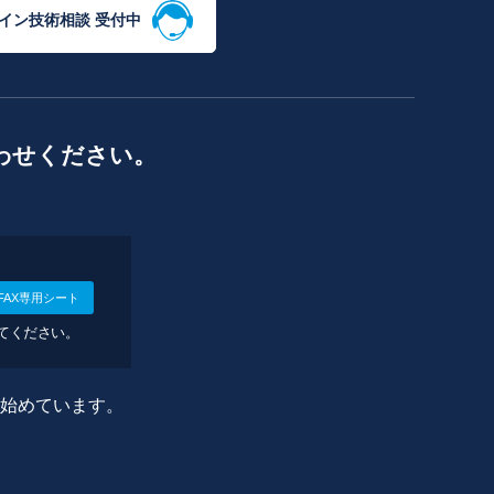
イン技術相談 受付中
わせください。
FAX専用シート
してください。
に始めています。