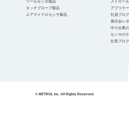
ツールセッタ製品
メトロー
タッチプローブ製品
アプリケ
エアマイクロセンサ製品
社員ブロ
展示会レ
中小企業の
センサの
社長ブロ
© METROL Inc. All Rights Reserved.