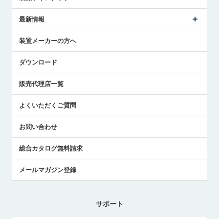
ごあいさつ
メトロールの事業
タッチスイッチ製品
最新情報
受賞履歴
ツールセッタ製品
メディア掲載
タッチプローブ製品
ニュースリリース
装置メーカーの方へ
採用情報
エアマイクロセンサ製品
メトロールの技術
国/地域/言語
アプリケーション
ダウンロード
社員ブログ
展示会レポート
販売代理店一覧
中小企業のBCP地震対策
センサのテクニカルガイド
よくいただくご質問
社長ブログ
お問い合わせ
総合カタログ無料請求
メールマガジン登録
サポート