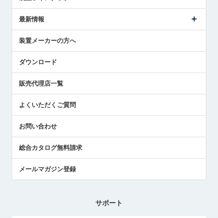
ごあいさつ
メトロールの事業
タッチスイッチ製品
最新情報
受賞履歴
ツールセッタ製品
メディア掲載
タッチプローブ製品
ニュースリリース
装置メーカーの方へ
採用情報
エアマイクロセンサ製品
メトロールの技術
国/地域/言語
アプリケーション
ダウンロード
社員ブログ
展示会レポート
販売代理店一覧
中小企業のBCP地震対策
センサのテクニカルガイド
よくいただくご質問
社長ブログ
お問い合わせ
総合カタログ無料請求
メールマガジン登録
サポート