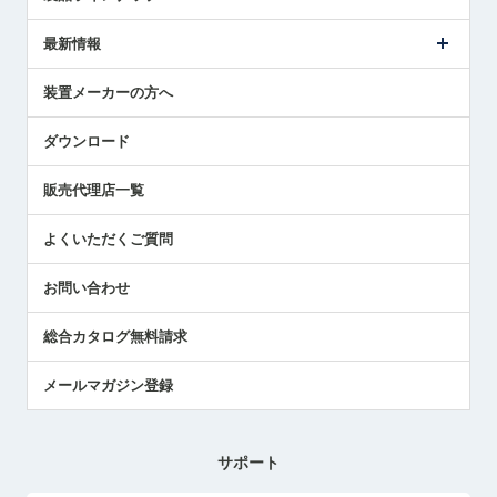
ごあいさつ
メトロールの事業
タッチスイッチ製品
最新情報
受賞履歴
ツールセッタ製品
メディア掲載
タッチプローブ製品
ニュースリリース
装置メーカーの方へ
採用情報
エアマイクロセンサ製品
メトロールの技術
国/地域/言語
アプリケーション
ダウンロード
社員ブログ
展示会レポート
販売代理店一覧
中小企業のBCP地震対策
センサのテクニカルガイド
よくいただくご質問
社長ブログ
お問い合わせ
総合カタログ無料請求
メールマガジン登録
サポート