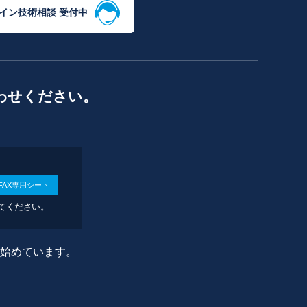
イン技術相談 受付中
わせください。
FAX専用シート
してください。
に始めています。