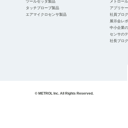
ツールセッタ製品
メトロー
タッチプローブ製品
アプリケ
エアマイクロセンサ製品
社員ブロ
展示会レ
中小企業の
センサの
社長ブロ
© METROL Inc. All Rights Reserved.