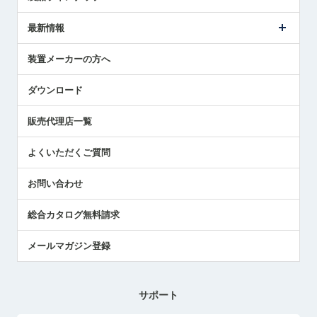
ごあいさつ
メトロールの事業
タッチスイッチ製品
最新情報
受賞履歴
ツールセッタ製品
メディア掲載
タッチプローブ製品
ニュースリリース
装置メーカーの方へ
採用情報
エアマイクロセンサ製品
メトロールの技術
国/地域/言語
アプリケーション
ダウンロード
社員ブログ
展示会レポート
販売代理店一覧
中小企業のBCP地震対策
センサのテクニカルガイド
よくいただくご質問
社長ブログ
お問い合わせ
総合カタログ無料請求
メールマガジン登録
サポート