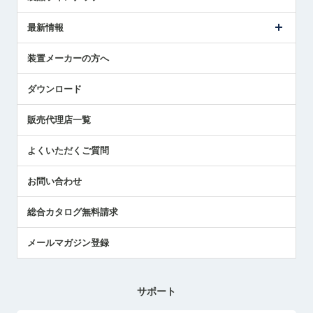
ごあいさつ
メトロールの事業
タッチスイッチ製品
最新情報
受賞履歴
ツールセッタ製品
メディア掲載
タッチプローブ製品
ニュースリリース
装置メーカーの方へ
採用情報
エアマイクロセンサ製品
メトロールの技術
国/地域/言語
アプリケーション
ダウンロード
社員ブログ
展示会レポート
販売代理店一覧
中小企業のBCP地震対策
センサのテクニカルガイド
よくいただくご質問
社長ブログ
お問い合わせ
総合カタログ無料請求
メールマガジン登録
サポート