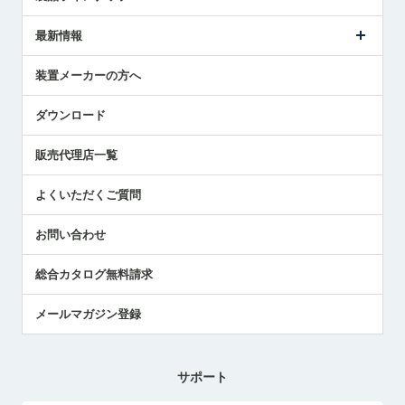
ごあいさつ
メトロールの事業
タッチスイッチ製品
最新情報
受賞履歴
ツールセッタ製品
メディア掲載
タッチプローブ製品
ニュースリリース
装置メーカーの方へ
採用情報
エアマイクロセンサ製品
メトロールの技術
国/地域/言語
アプリケーション
ダウンロード
社員ブログ
展示会レポート
販売代理店一覧
中小企業のBCP地震対策
センサのテクニカルガイド
よくいただくご質問
社長ブログ
お問い合わせ
総合カタログ無料請求
メールマガジン登録
サポート