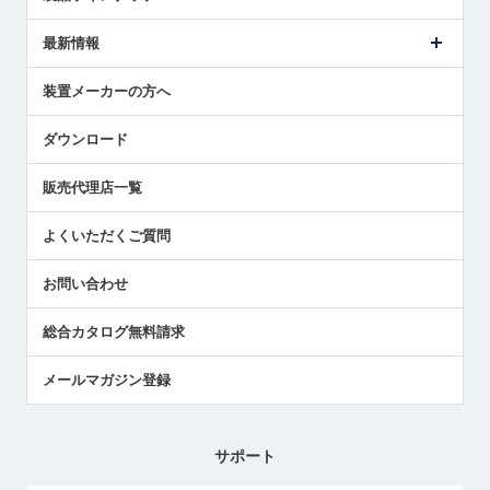
ごあいさつ
メトロールの事業
タッチスイッチ製品
最新情報
受賞履歴
ツールセッタ製品
メディア掲載
タッチプローブ製品
ニュースリリース
装置メーカーの方へ
採用情報
エアマイクロセンサ製品
メトロールの技術
国/地域/言語
アプリケーション
ダウンロード
社員ブログ
展示会レポート
販売代理店一覧
中小企業のBCP地震対策
センサのテクニカルガイド
よくいただくご質問
社長ブログ
お問い合わせ
総合カタログ無料請求
メールマガジン登録
サポート