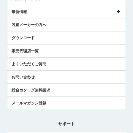
ごあいさつ
メトロールの事業
タッチスイッチ製品
最新情報
受賞履歴
ツールセッタ製品
メディア掲載
タッチプローブ製品
ニュースリリース
装置メーカーの方へ
採用情報
エアマイクロセンサ製品
メトロールの技術
国/地域/言語
アプリケーション
ダウンロード
社員ブログ
展示会レポート
販売代理店一覧
中小企業のBCP地震対策
センサのテクニカルガイド
よくいただくご質問
社長ブログ
お問い合わせ
総合カタログ無料請求
メールマガジン登録
サポート