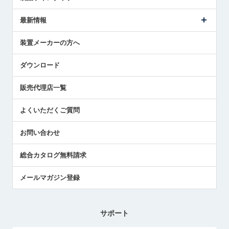
ごあいさつ
メトロールの事業
タッチスイッチ製品
最新情報
受賞履歴
ツールセッタ製品
メディア掲載
タッチプローブ製品
ニュースリリース
装置メーカーの方へ
採用情報
エアマイクロセンサ製品
メトロールの技術
国/地域/言語
アプリケーション
ダウンロード
社員ブログ
展示会レポート
販売代理店一覧
中小企業のBCP地震対策
センサのテクニカルガイド
よくいただくご質問
社長ブログ
お問い合わせ
総合カタログ無料請求
メールマガジン登録
サポート