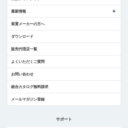
ごあいさつ
メトロールの事業
タッチスイッチ製品
最新情報
受賞履歴
ツールセッタ製品
メディア掲載
タッチプローブ製品
ニュースリリース
装置メーカーの方へ
採用情報
エアマイクロセンサ製品
メトロールの技術
国/地域/言語
アプリケーション
ダウンロード
社員ブログ
展示会レポート
販売代理店一覧
中小企業のBCP地震対策
センサのテクニカルガイド
よくいただくご質問
社長ブログ
お問い合わせ
総合カタログ無料請求
メールマガジン登録
サポート