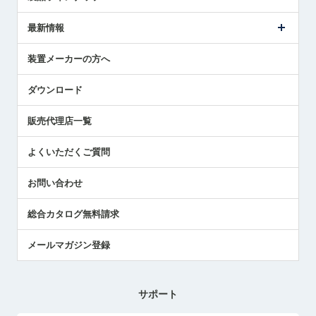
ごあいさつ
メトロールの事業
タッチスイッチ製品
最新情報
受賞履歴
ツールセッタ製品
メディア掲載
タッチプローブ製品
ニュースリリース
装置メーカーの方へ
採用情報
エアマイクロセンサ製品
メトロールの技術
国/地域/言語
アプリケーション
ダウンロード
社員ブログ
展示会レポート
販売代理店一覧
中小企業のBCP地震対策
センサのテクニカルガイド
よくいただくご質問
社長ブログ
お問い合わせ
総合カタログ無料請求
メールマガジン登録
サポート