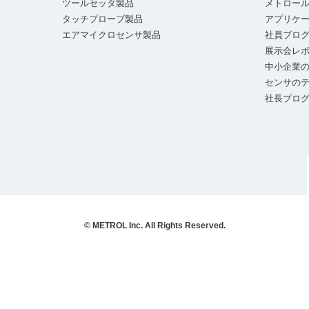
ツールセッタ製品
メトロー
タッチプローブ製品
アプリケ
エアマイクロセンサ製品
社員ブロ
展示会レ
中小企業の
センサの
社長ブロ
© METROL Inc. All Rights Reserved.