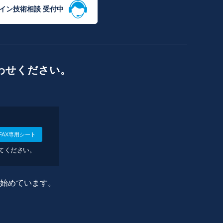
イン技術相談 受付中
わせください。
FAX専用シート
してください。
に始めています。