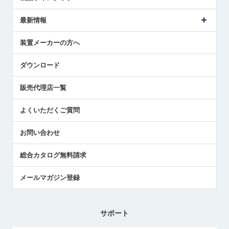
ごあいさつ
メトロールの事業
タッチスイッチ製品
最新情報
受賞履歴
ツールセッタ製品
メディア掲載
タッチプローブ製品
ニュースリリース
装置メーカーの方へ
採用情報
エアマイクロセンサ製品
メトロールの技術
国/地域/言語
アプリケーション
ダウンロード
社員ブログ
展示会レポート
販売代理店一覧
中小企業のBCP地震対策
センサのテクニカルガイド
よくいただくご質問
社長ブログ
お問い合わせ
総合カタログ無料請求
メールマガジン登録
サポート