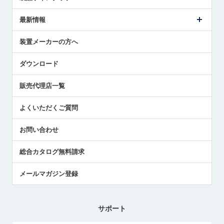
ごあいさつ
メトロールの事業
タッチスイッチ製品
最新情報
受賞履歴
ツールセッタ製品
メディア掲載
タッチプローブ製品
ニュースリリース
装置メーカーの方へ
採用情報
エアマイクロセンサ製品
メトロールの技術
国/地域/言語
アプリケーション
ダウンロード
社員ブログ
展示会レポート
販売代理店一覧
中小企業のBCP地震対策
センサのテクニカルガイド
よくいただくご質問
社長ブログ
お問い合わせ
総合カタログ無料請求
メールマガジン登録
サポート