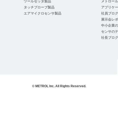
ツールセッタ製品
メトロー
タッチプローブ製品
アプリケ
エアマイクロセンサ製品
社員ブロ
展示会レ
中小企業の
センサの
社長ブロ
© METROL Inc. All Rights Reserved.