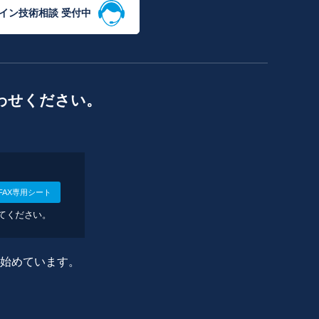
イン技術相談 受付中
わせください。
FAX専用シート
してください。
に始めています。