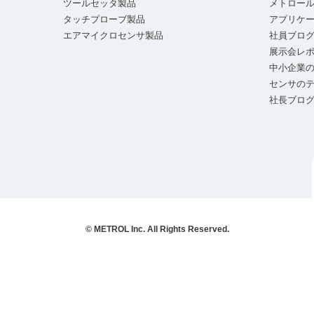
ツールセッタ製品
メトロー
タッチプローブ製品
アプリケ
エアマイクロセンサ製品
社員ブロ
展示会レ
中小企業の
センサの
社長ブロ
© METROL Inc. All Rights Reserved.