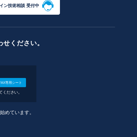
イン技術相談 受付中
わせください。
FAX専用シート
してください。
に始めています。