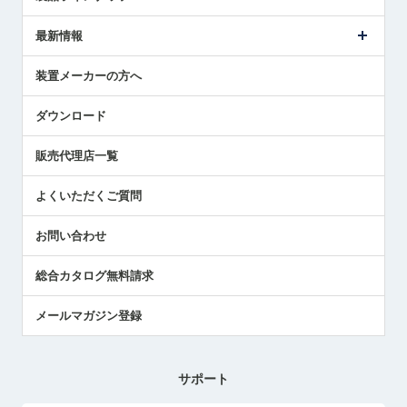
ごあいさつ
メトロールの事業
タッチスイッチ製品
最新情報
受賞履歴
ツールセッタ製品
メディア掲載
タッチプローブ製品
ニュースリリース
装置メーカーの方へ
採用情報
エアマイクロセンサ製品
メトロールの技術
国/地域/言語
アプリケーション
ダウンロード
社員ブログ
展示会レポート
販売代理店一覧
中小企業のBCP地震対策
センサのテクニカルガイド
よくいただくご質問
社長ブログ
お問い合わせ
総合カタログ無料請求
メールマガジン登録
サポート