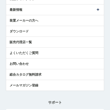
ごあいさつ
メトロールの事業
タッチスイッチ製品
最新情報
受賞履歴
ツールセッタ製品
メディア掲載
タッチプローブ製品
ニュースリリース
装置メーカーの方へ
採用情報
エアマイクロセンサ製品
メトロールの技術
国/地域/言語
アプリケーション
ダウンロード
社員ブログ
展示会レポート
販売代理店一覧
中小企業のBCP地震対策
センサのテクニカルガイド
よくいただくご質問
社長ブログ
お問い合わせ
総合カタログ無料請求
メールマガジン登録
サポート