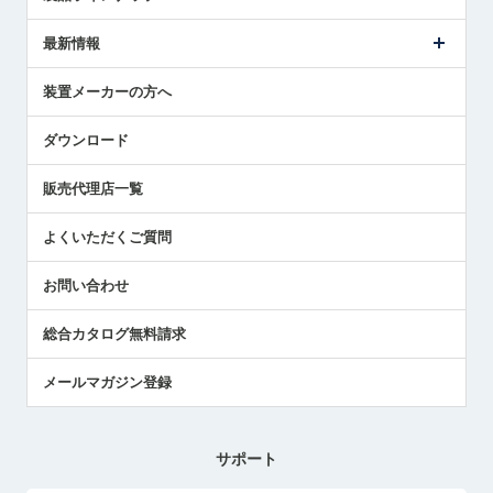
ごあいさつ
メトロールの事業
タッチスイッチ製品
最新情報
受賞履歴
ツールセッタ製品
メディア掲載
タッチプローブ製品
ニュースリリース
装置メーカーの方へ
採用情報
エアマイクロセンサ製品
メトロールの技術
国/地域/言語
アプリケーション
ダウンロード
社員ブログ
展示会レポート
販売代理店一覧
中小企業のBCP地震対策
センサのテクニカルガイド
よくいただくご質問
社長ブログ
お問い合わせ
総合カタログ無料請求
メールマガジン登録
サポート