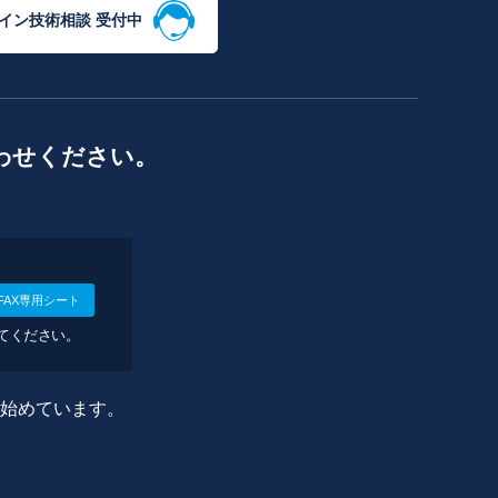
イン技術相談 受付中
わせください。
FAX専用シート
してください。
に始めています。