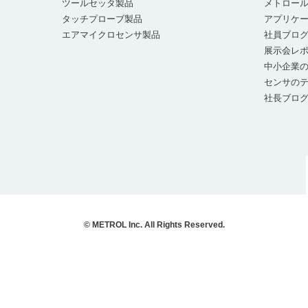
ツールセッタ製品
メトロー
タッチプローブ製品
アプリケ
エアマイクロセンサ製品
社員ブロ
展示会レ
中小企業の
センサの
社長ブロ
© METROL Inc. All Rights Reserved.