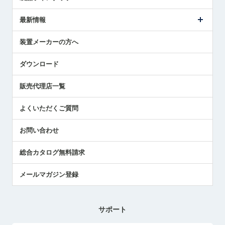
ごあいさつ
メトロールの事業
タッチスイッチ製品
最新情報
受賞履歴
ツールセッタ製品
メディア掲載
タッチプローブ製品
ニュースリリース
装置メーカーの方へ
採用情報
エアマイクロセンサ製品
メトロールの技術
国/地域/言語
アプリケーション
ダウンロード
社員ブログ
展示会レポート
販売代理店一覧
中小企業のBCP地震対策
センサのテクニカルガイド
よくいただくご質問
社長ブログ
お問い合わせ
総合カタログ無料請求
メールマガジン登録
サポート