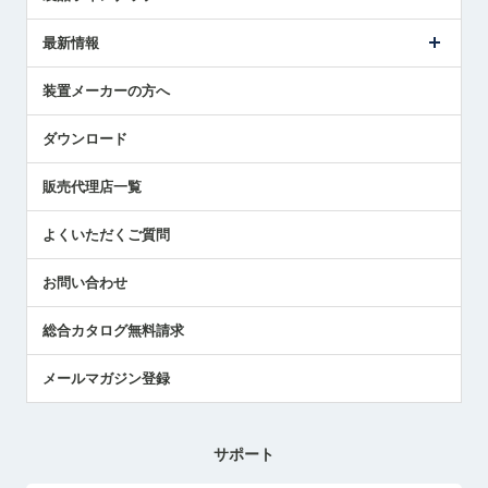
ごあいさつ
メトロールの事業
タッチスイッチ製品
最新情報
受賞履歴
ツールセッタ製品
メディア掲載
タッチプローブ製品
ニュースリリース
装置メーカーの方へ
採用情報
エアマイクロセンサ製品
メトロールの技術
国/地域/言語
アプリケーション
ダウンロード
社員ブログ
展示会レポート
販売代理店一覧
中小企業のBCP地震対策
センサのテクニカルガイド
よくいただくご質問
社長ブログ
お問い合わせ
総合カタログ無料請求
メールマガジン登録
サポート