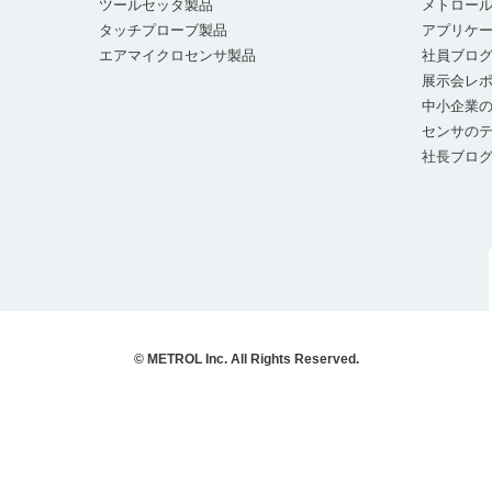
ツールセッタ製品
メトロー
タッチプローブ製品
アプリケ
エアマイクロセンサ製品
社員ブロ
展示会レ
中小企業の
センサの
社長ブロ
© METROL Inc. All Rights Reserved.