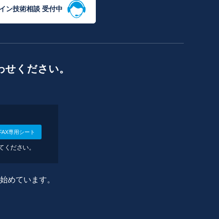
イン技術相談 受付中
わせください。
FAX専用シート
してください。
に始めています。