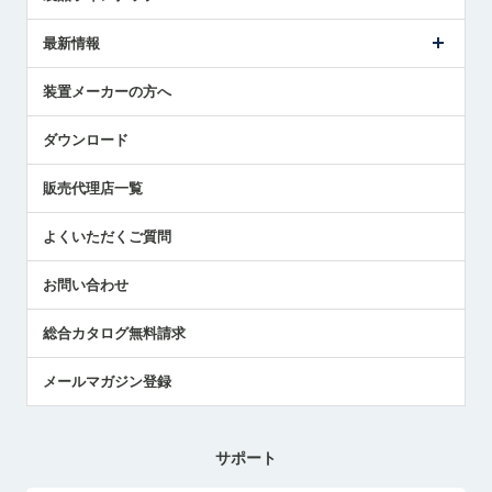
ごあいさつ
メトロールの事業
タッチスイッチ製品
最新情報
受賞履歴
ツールセッタ製品
メディア掲載
タッチプローブ製品
ニュースリリース
装置メーカーの方へ
採用情報
エアマイクロセンサ製品
メトロールの技術
国/地域/言語
アプリケーション
ダウンロード
社員ブログ
展示会レポート
販売代理店一覧
中小企業のBCP地震対策
センサのテクニカルガイド
よくいただくご質問
社長ブログ
お問い合わせ
総合カタログ無料請求
メールマガジン登録
サポート