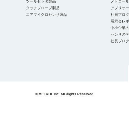
ツールセッタ製品
メトロー
タッチプローブ製品
アプリケ
エアマイクロセンサ製品
社員ブロ
展示会レ
中小企業の
センサの
社長ブロ
© METROL Inc. All Rights Reserved.