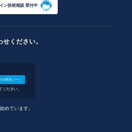
イン技術相談 受付中
わせください。
FAX専用シート
してください。
に始めています。