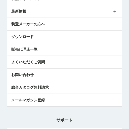
ごあいさつ
メトロールの事業
タッチスイッチ製品
最新情報
受賞履歴
ツールセッタ製品
メディア掲載
タッチプローブ製品
ニュースリリース
装置メーカーの方へ
採用情報
エアマイクロセンサ製品
メトロールの技術
国/地域/言語
アプリケーション
ダウンロード
社員ブログ
展示会レポート
販売代理店一覧
中小企業のBCP地震対策
センサのテクニカルガイド
よくいただくご質問
社長ブログ
お問い合わせ
総合カタログ無料請求
メールマガジン登録
サポート