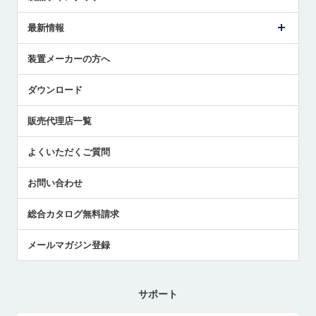
ごあいさつ
メトロールの事業
タッチスイッチ製品
最新情報
受賞履歴
ツールセッタ製品
メディア掲載
タッチプローブ製品
ニュースリリース
装置メーカーの方へ
採用情報
エアマイクロセンサ製品
メトロールの技術
国/地域/言語
アプリケーション
ダウンロード
社員ブログ
展示会レポート
販売代理店一覧
中小企業のBCP地震対策
センサのテクニカルガイド
よくいただくご質問
社長ブログ
お問い合わせ
総合カタログ無料請求
メールマガジン登録
サポート