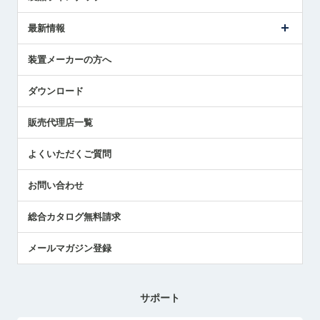
ごあいさつ
メトロールの事業
タッチスイッチ製品
最新情報
受賞履歴
ツールセッタ製品
メディア掲載
タッチプローブ製品
ニュースリリース
装置メーカーの方へ
採用情報
エアマイクロセンサ製品
メトロールの技術
国/地域/言語
アプリケーション
ダウンロード
社員ブログ
展示会レポート
販売代理店一覧
中小企業のBCP地震対策
センサのテクニカルガイド
よくいただくご質問
社長ブログ
お問い合わせ
総合カタログ無料請求
メールマガジン登録
サポート