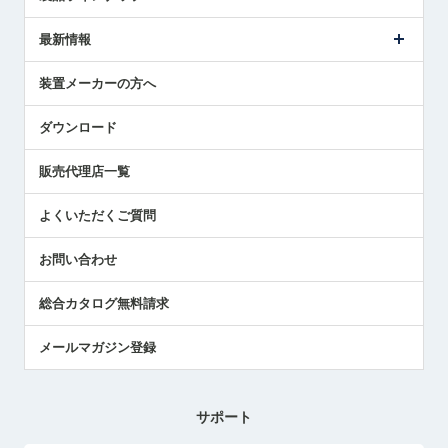
ごあいさつ
メトロールの事業
タッチスイッチ製品
最新情報
受賞履歴
ツールセッタ製品
メディア掲載
タッチプローブ製品
ニュースリリース
装置メーカーの方へ
採用情報
エアマイクロセンサ製品
メトロールの技術
国/地域/言語
アプリケーション
ダウンロード
社員ブログ
展示会レポート
販売代理店一覧
中小企業のBCP地震対策
センサのテクニカルガイド
よくいただくご質問
社長ブログ
お問い合わせ
総合カタログ無料請求
メールマガジン登録
サポート