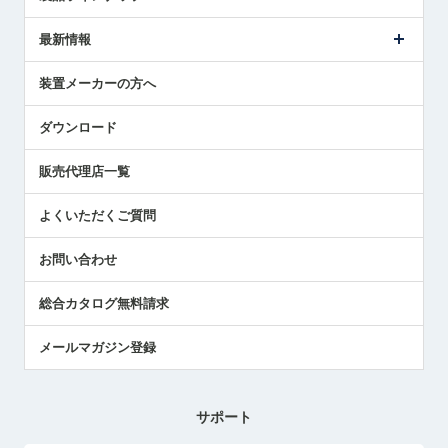
ごあいさつ
メトロールの事業
タッチスイッチ製品
最新情報
受賞履歴
ツールセッタ製品
メディア掲載
タッチプローブ製品
ニュースリリース
装置メーカーの方へ
採用情報
エアマイクロセンサ製品
メトロールの技術
国/地域/言語
アプリケーション
ダウンロード
社員ブログ
展示会レポート
販売代理店一覧
中小企業のBCP地震対策
センサのテクニカルガイド
よくいただくご質問
社長ブログ
お問い合わせ
総合カタログ無料請求
メールマガジン登録
サポート