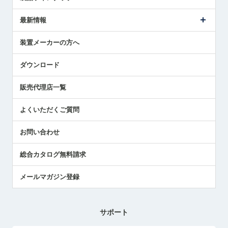
ごあいさつ
メトロールの事業
タッチスイッチ製品
最新情報
受賞履歴
ツールセッタ製品
メディア掲載
タッチプローブ製品
ニュースリリース
装置メーカーの方へ
採用情報
エアマイクロセンサ製品
メトロールの技術
国/地域/言語
アプリケーション
ダウンロード
社員ブログ
展示会レポート
販売代理店一覧
中小企業のBCP地震対策
センサのテクニカルガイド
よくいただくご質問
社長ブログ
お問い合わせ
総合カタログ無料請求
メールマガジン登録
サポート