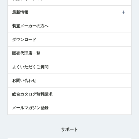
ごあいさつ
メトロールの事業
タッチスイッチ製品
最新情報
受賞履歴
ツールセッタ製品
メディア掲載
タッチプローブ製品
ニュースリリース
装置メーカーの方へ
採用情報
エアマイクロセンサ製品
メトロールの技術
国/地域/言語
アプリケーション
ダウンロード
社員ブログ
展示会レポート
販売代理店一覧
中小企業のBCP地震対策
センサのテクニカルガイド
よくいただくご質問
社長ブログ
お問い合わせ
総合カタログ無料請求
メールマガジン登録
サポート